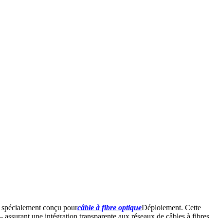
s spécialement conçu pour
câble à fibre optique
Déploiement. Cette
— assurant une intégration transparente aux réseaux de câbles à fibres