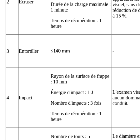
2
Écraser
Durée de la charge maximale :
visuel, sans 
1 minute
réduction de 
à 15 %.
Temps de récupération : 1
heure
3
Entortiller
-
≤140 mm
Rayon de la surface de frappe
: 10 mm
L'examen visu
Énergie d'impact : 1 J
4
Impact
aucun dommag
Nombre d'impacts : 3 fois
conduit.
Temps de récupération : 1
heure
Le diamètre ex
Nombre de tours : 5