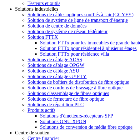
Testeurs et outils
Solutions industrielles
Solutions de câbles optiques soufflés à l'air (GCYFY)
Solution de système de ligne de transport d’énergie
Solution de centre de données
Solution de système de réseau fédérateur
Solution FTTX
Solution FTTx pour les immeubles de grande haut
Solution FTTx pour résidentiel à plusieurs étages
Solution FTTx pour résidence villa
Solutions de câblage ADSS
Solutions de câblage OPGW
Solutions de câblage ASU
Solutions de câblage GYFTY
Solutions de boîtiers de distribution de fibre optique
Solutions de cordons de brassage à fibre optique
Solutions d'assemblage de fibres optiques
Solutions de fermeture de fibre optique
Solutions de répartition PLC
Produits actifs
Solutions d'émetteurs-récepteurs SFP
Solutions ONU XPON
Solutions de conversion de média fibre optique
Centre de soutien
Centre financier