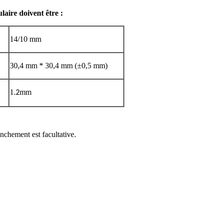
laire doivent être :
14/10 mm
30,4 mm * 30,4 mm (±0,5 mm)
1.
mm
2
nchement est facultative.