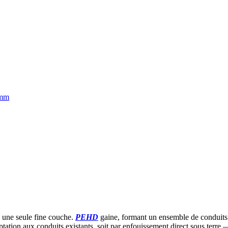
 une seule fine couche.
PEHD
gaine, formant un ensemble de conduit
tation aux conduits existants, soit par enfouissement direct sous terre 