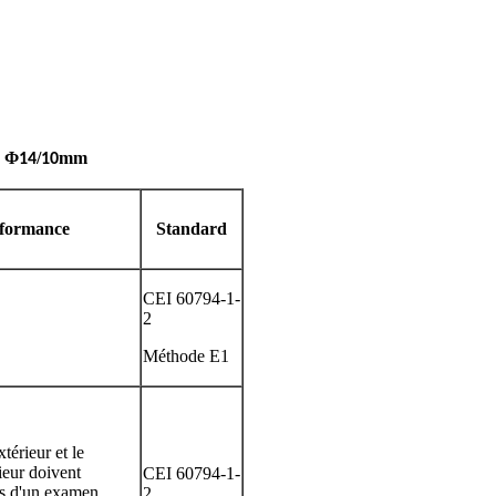
e Φ
/
mm
14
10
formance
Standard
CEI 60794-1-
2
Méthode E1
térieur et le
ieur doivent
CEI 60794-1-
ors d'un examen
2