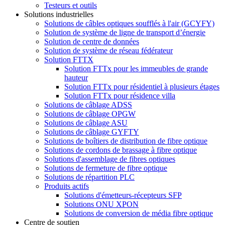
Testeurs et outils
Solutions industrielles
Solutions de câbles optiques soufflés à l'air (GCYFY)
Solution de système de ligne de transport d’énergie
Solution de centre de données
Solution de système de réseau fédérateur
Solution FTTX
Solution FTTx pour les immeubles de grande
hauteur
Solution FTTx pour résidentiel à plusieurs étages
Solution FTTx pour résidence villa
Solutions de câblage ADSS
Solutions de câblage OPGW
Solutions de câblage ASU
Solutions de câblage GYFTY
Solutions de boîtiers de distribution de fibre optique
Solutions de cordons de brassage à fibre optique
Solutions d'assemblage de fibres optiques
Solutions de fermeture de fibre optique
Solutions de répartition PLC
Produits actifs
Solutions d'émetteurs-récepteurs SFP
Solutions ONU XPON
Solutions de conversion de média fibre optique
Centre de soutien