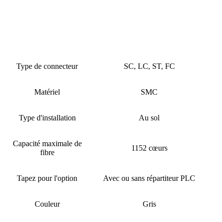
Armoire de brassage pour câbles à fibres
Nom du produit
optiques 96, 144, 288, 576 et 1152
fibres
Type de connecteur
SC, LC, ST, FC
Matériel
SMC
Type d'installation
Au sol
Capacité maximale de
1152 cœurs
fibre
Tapez pour l'option
Avec ou sans répartiteur PLC
Couleur
Gris