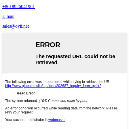
+8618926041961
E-mail
sales@oyii.net