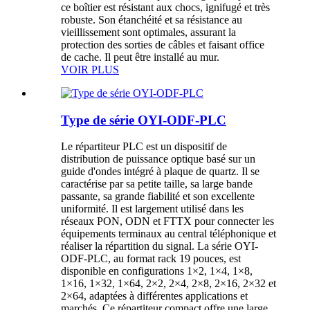
ce boîtier est résistant aux chocs, ignifugé et très
robuste. Son étanchéité et sa résistance au
vieillissement sont optimales, assurant la
protection des sorties de câbles et faisant office
de cache. Il peut être installé au mur.
VOIR PLUS
Type de série OYI-ODF-PLC
Le répartiteur PLC est un dispositif de
distribution de puissance optique basé sur un
guide d'ondes intégré à plaque de quartz. Il se
caractérise par sa petite taille, sa large bande
passante, sa grande fiabilité et son excellente
uniformité. Il est largement utilisé dans les
réseaux PON, ODN et FTTX pour connecter les
équipements terminaux au central téléphonique et
réaliser la répartition du signal. La série OYI-
ODF-PLC, au format rack 19 pouces, est
disponible en configurations 1×2, 1×4, 1×8,
1×16, 1×32, 1×64, 2×2, 2×4, 2×8, 2×16, 2×32 et
2×64, adaptées à différentes applications et
marchés. Ce répartiteur compact offre une large