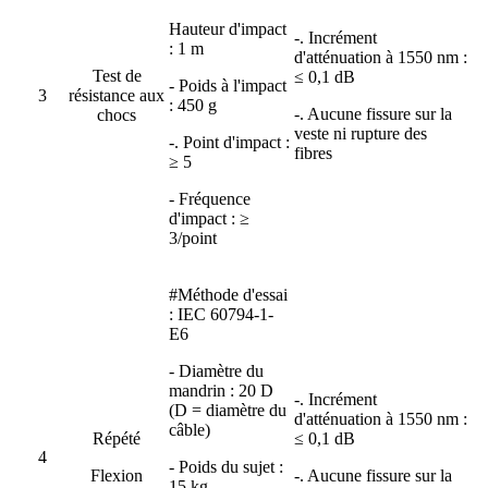
Hauteur d'impact
-. Incrément
: 1 m
d'atténuation à 1550 nm :
Test de
≤ 0,1 dB
- Poids à l'impact
3
résistance aux
: 450 g
-. Aucune fissure sur la
chocs
veste ni rupture des
-. Point d'impact :
fibres
≥ 5
- Fréquence
d'impact : ≥
3/point
#Méthode d'essai
: IEC 60794-1-
E6
- Diamètre du
mandrin : 20 D
-. Incrément
(D = diamètre du
d'atténuation à 1550 nm :
câble)
Répété
≤ 0,1 dB
4
- Poids du sujet :
Flexion
-. Aucune fissure sur la
15 kg