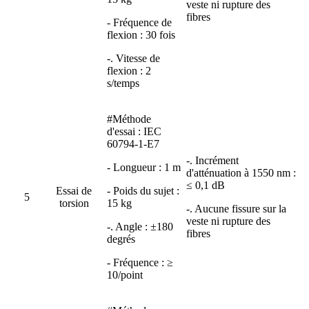
veste ni rupture des
fibres
- Fréquence de
flexion : 30 fois
-. Vitesse de
flexion : 2
s/temps
#Méthode
d'essai : IEC
60794-1-E7
-. Incrément
- Longueur : 1 m
d'atténuation à 1550 nm :
≤ 0,1 dB
Essai de
- Poids du sujet :
5
torsion
15 kg
-. Aucune fissure sur la
veste ni rupture des
-. Angle : ±180
fibres
degrés
- Fréquence : ≥
10/point