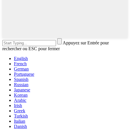
Appuyez sur Entrée pour
rechercher ou ESC pour fermer
English
French
German
Portuguese
Spanish
Russian
Japanese
Korean
Arabic
Irish
Greek
Turkish
Italian
Danish