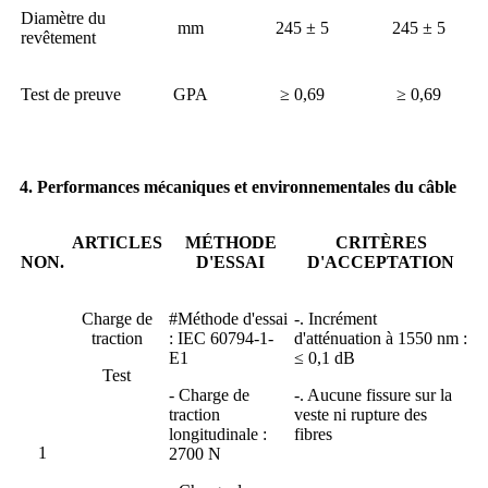
Diamètre du
mm
245 ± 5
245 ± 5
revêtement
Test de preuve
GPA
≥ 0,69
≥ 0,69
4. Performances mécaniques et environnementales du câble
ARTICLES
MÉTHODE
CRITÈRES
NON.
D'ESSAI
D'ACCEPTATION
Charge de
#Méthode d'essai
-. Incrément
traction
: IEC 60794-1-
d'atténuation à 1550 nm :
E1
≤ 0,1 dB
Test
- Charge de
-. Aucune fissure sur la
traction
veste ni rupture des
longitudinale :
fibres
1
2700 N