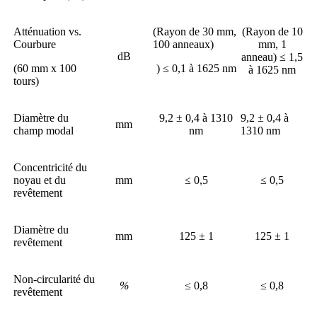
Atténuation vs.
(Rayon de 30 mm,
(Rayon de 10
Courbure
100 anneaux)
mm, 1
dB
anneau) ≤ 1,5
(60 mm x 100
) ≤ 0,1 à 1625 nm
à 1625 nm
tours)
Diamètre du
9,2 ± 0,4 à 1310
9,2 ± 0,4 à
mm
champ modal
nm
1310 nm
Concentricité du
noyau et du
mm
≤ 0,5
≤ 0,5
revêtement
Diamètre du
mm
125 ± 1
125 ± 1
revêtement
Non-circularité du
%
≤ 0,8
≤ 0,8
revêtement