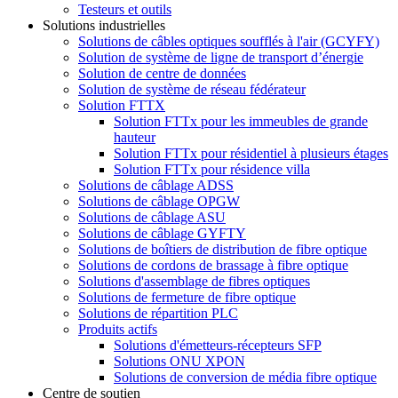
Testeurs et outils
Solutions industrielles
Solutions de câbles optiques soufflés à l'air (GCYFY)
Solution de système de ligne de transport d’énergie
Solution de centre de données
Solution de système de réseau fédérateur
Solution FTTX
Solution FTTx pour les immeubles de grande
hauteur
Solution FTTx pour résidentiel à plusieurs étages
Solution FTTx pour résidence villa
Solutions de câblage ADSS
Solutions de câblage OPGW
Solutions de câblage ASU
Solutions de câblage GYFTY
Solutions de boîtiers de distribution de fibre optique
Solutions de cordons de brassage à fibre optique
Solutions d'assemblage de fibres optiques
Solutions de fermeture de fibre optique
Solutions de répartition PLC
Produits actifs
Solutions d'émetteurs-récepteurs SFP
Solutions ONU XPON
Solutions de conversion de média fibre optique
Centre de soutien