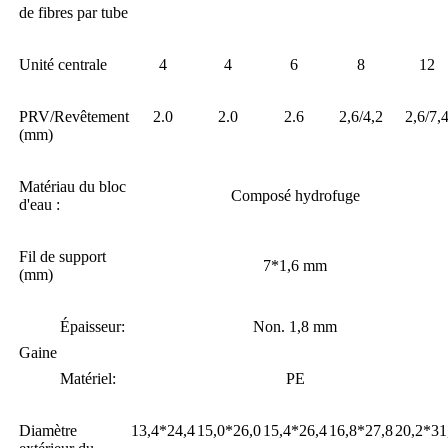
de fibres par tube
Unité centrale
4
4
6
8
12
PRV/Revêtement
2.0
2.0
2.6
2,6/4,2
2,6/7,
(mm)
Matériau du bloc
Composé hydrofuge
d'eau :
Fil de support
7*1,6 mm
(mm)
Épaisseur:
Non. 1,8 mm
Gaine
Matériel:
PE
Diamètre
13,4*24,4
15,0*26,0
15,4*26,4
16,8*27,8
20,2*31