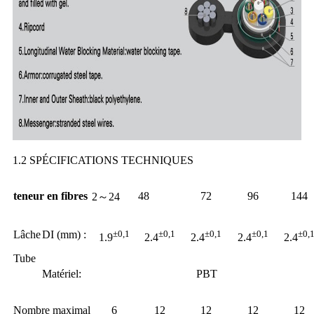
1.2 SPÉCIFICATIONS TECHNIQUES
teneur en fibres
48
72
96
144
2～24
Lâche
DI (mm) :
±
0,1
±
0,1
±
0,1
±
0,1
±
0,
1.9
2.4
2.4
2.4
2.4
Tube
Matériel:
PBT
Nombre maximal
6
12
12
12
12