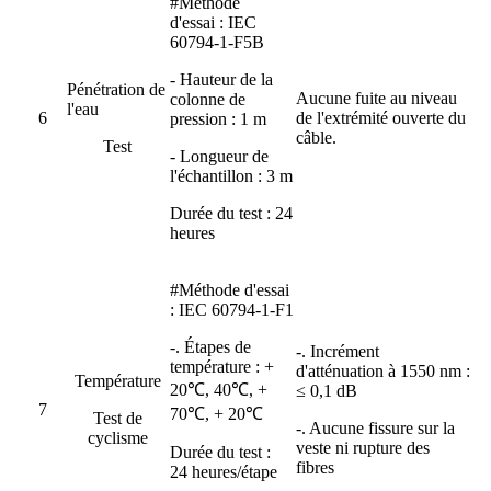
#Méthode
d'essai : IEC
60794-1-F5B
- Hauteur de la
Pénétration de
Aucune fuite au niveau
colonne de
l'eau
6
de l'extrémité ouverte du
pression : 1 m
câble.
Test
- Longueur de
l'échantillon : 3 m
Durée du test : 24
heures
#Méthode d'essai
: IEC 60794-1-F1
-. Étapes de
-. Incrément
température : +
d'atténuation à 1550 nm :
Température
20℃, 40℃, +
≤ 0,1 dB
7
70℃, + 20℃
Test de
-. Aucune fissure sur la
cyclisme
veste ni rupture des
Durée du test :
fibres
24 heures/étape