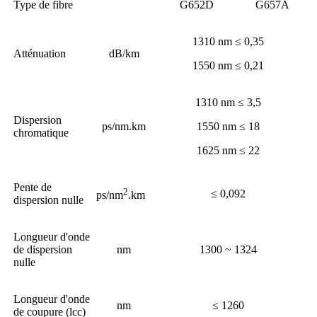
Type de fibre
G652D
G657A
1310 nm ≤ 0,35
Atténuation
dB/km
1550 nm ≤ 0,21
1310 nm ≤ 3,5
Dispersion
ps/nm.km
1550 nm ≤ 18
chromatique
1625 nm ≤ 22
Pente de
2
≤ 0,092
ps/nm
.km
dispersion nulle
Longueur d'onde
de dispersion
nm
1300 ~ 1324
nulle
Longueur d'onde
nm
≤ 1260
de coupure (lcc)