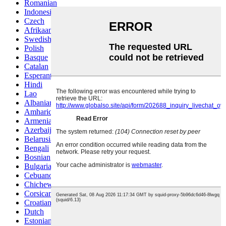
Romanian
Indonesian
Czech
Afrikaans
Swedish
Polish
Basque
Catalan
Esperanto
Hindi
Lao
Albanian
Amharic
Armenian
Azerbaijani
Belarusian
Bengali
Bosnian
Bulgarian
Cebuano
Chichewa
Corsican
Croatian
Dutch
Estonian