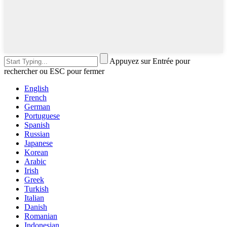
Appuyez sur Entrée pour
rechercher ou ESC pour fermer
English
French
German
Portuguese
Spanish
Russian
Japanese
Korean
Arabic
Irish
Greek
Turkish
Italian
Danish
Romanian
Indonesian