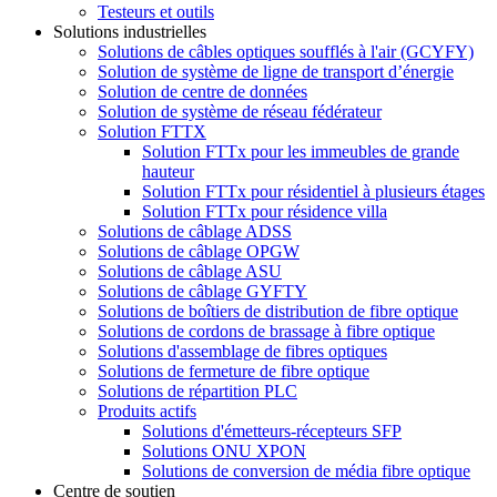
Testeurs et outils
Solutions industrielles
Solutions de câbles optiques soufflés à l'air (GCYFY)
Solution de système de ligne de transport d’énergie
Solution de centre de données
Solution de système de réseau fédérateur
Solution FTTX
Solution FTTx pour les immeubles de grande
hauteur
Solution FTTx pour résidentiel à plusieurs étages
Solution FTTx pour résidence villa
Solutions de câblage ADSS
Solutions de câblage OPGW
Solutions de câblage ASU
Solutions de câblage GYFTY
Solutions de boîtiers de distribution de fibre optique
Solutions de cordons de brassage à fibre optique
Solutions d'assemblage de fibres optiques
Solutions de fermeture de fibre optique
Solutions de répartition PLC
Produits actifs
Solutions d'émetteurs-récepteurs SFP
Solutions ONU XPON
Solutions de conversion de média fibre optique
Centre de soutien