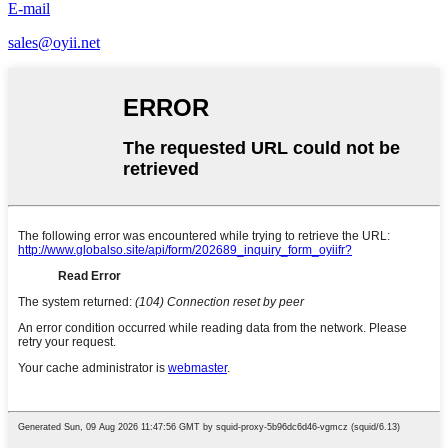
E-mail
sales@oyii.net