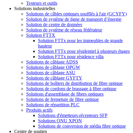
Testeurs et outils
Solutions industrielles
Solutions de câbles optiques soufflés à l'air (GCYFY)
Solution de système de ligne de transport d’énergie
Solution de centre de données
Solution de système de réseau fédérateur
Solution FTTX
Solution FTTx pour les immeubles de grande
hauteur
Solution FTTx pour résidentiel à plusieurs étages
Solution FTTx pour résidence villa
Solutions de câblage ADSS
Solutions de câblage OPGW
Solutions de câblage ASU
Solutions de câblage GYFTY
Solutions de boîtiers de distribution de fibre optique
Solutions de cordons de brassage à fibre optique
Solutions d'assemblage de fibres optiques
Solutions de fermeture de fibre optique
Solutions de répartition PLC
Produits actifs
Solutions d'émetteurs-récepteurs SFP
Solutions ONU XPON
Solutions de conversion de média fibre optique
Centre de soutien