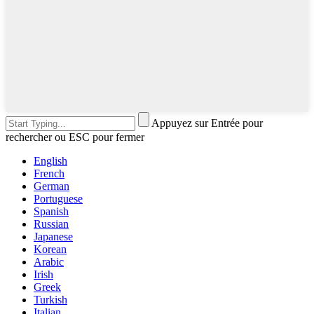
Appuyez sur Entrée pour
rechercher ou ESC pour fermer
English
French
German
Portuguese
Spanish
Russian
Japanese
Korean
Arabic
Irish
Greek
Turkish
Italian