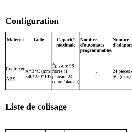
Configuration
Matériel
Taille
Capacité
Nombre
Nombre
maximale
d'automates
d'adaptat
programmables
Épissure 96
Renforcer
A*B*C (mm)
fibres (1
24 pièces 
/
340*220*105
plateau, 24
SC (max)
ABS
cœurs/plateau)
Liste de colisage