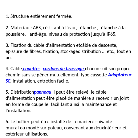
1. Structure entièrement fermée.
、
、
2. Matériau : ABS, résistant à l'eau
étanche
étanche à la
、
poussière
anti-âge, niveau de protection jusqu'à IP65.
3. Fixation du câble d'alimentation et
câble de descente
,
épissure de fibres, fixation, stockage
distribution
... etc., tout en
un.
4. Câble,
couettes
,
cordons de brassage
chacun suit son propre
chemin sans se gêner mutuellement, type cassette
Adaptateur
SC
.
Installation
, entretien facile.
5. Distribution
panneau
Il peut être relevé, le câble
d'alimentation peut être placé de manière à recevoir un joint
en forme de coupelle, facilitant ainsi la maintenance et
l'installation.
6. Le boîtier peut être installé de la manière suivante
:
mural
ou monté sur poteau, convenant aux deux
intérieur et
extérieur
utilisations.