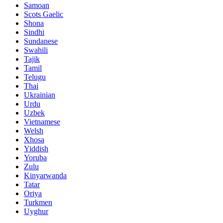
Samoan
Scots Gaelic
Shona
Sindhi
Sundanese
Swahili
Tajik
Tamil
Telugu
Thai
Ukrainian
Urdu
Uzbek
Vietnamese
Welsh
Xhosa
Yiddish
Yoruba
Zulu
Kinyarwanda
Tatar
Oriya
Turkmen
Uyghur