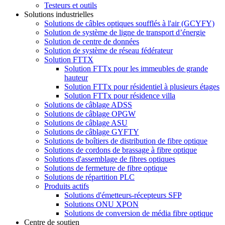
Testeurs et outils
Solutions industrielles
Solutions de câbles optiques soufflés à l'air (GCYFY)
Solution de système de ligne de transport d’énergie
Solution de centre de données
Solution de système de réseau fédérateur
Solution FTTX
Solution FTTx pour les immeubles de grande
hauteur
Solution FTTx pour résidentiel à plusieurs étages
Solution FTTx pour résidence villa
Solutions de câblage ADSS
Solutions de câblage OPGW
Solutions de câblage ASU
Solutions de câblage GYFTY
Solutions de boîtiers de distribution de fibre optique
Solutions de cordons de brassage à fibre optique
Solutions d'assemblage de fibres optiques
Solutions de fermeture de fibre optique
Solutions de répartition PLC
Produits actifs
Solutions d'émetteurs-récepteurs SFP
Solutions ONU XPON
Solutions de conversion de média fibre optique
Centre de soutien