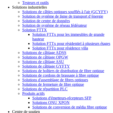
Testeurs et outils
Solutions industrielles
Solutions de câbles optiques soufflés à l'air (GCYFY)
Solution de système de ligne de transport d’énergie
Solution de centre de données
Solution de système de réseau fédérateur
Solution FTTX
Solution FTTx pour les immeubles de grande
hauteur
Solution FTTx pour résidentiel à plusieurs étages
Solution FTTx pour résidence villa
Solutions de câblage ADSS
Solutions de câblage OPGW
Solutions de câblage ASU
Solutions de câblage GYFTY
Solutions de boîtiers de distribution de fibre optique
Solutions de cordons de brassage à fibre optique
Solutions d'assemblage de fibres optiques
Solutions de fermeture de fibre optique
Solutions de répartition PLC
Produits actifs
Solutions d'émetteurs-récepteurs SFP
Solutions ONU XPON
Solutions de conversion de média fibre optique
Centre de soutien