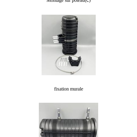
Montage sur poteau
(
)
C
fixation murale