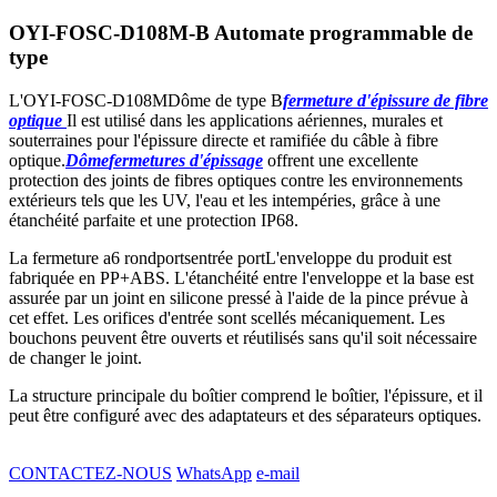
OYI-FOSC-D108M-B Automate programmable de
type
L'OYI-FOSC-
D108M
Dôme de type B
fermeture d'épissure de fibre
optique
Il est utilisé dans les applications aériennes, murales et
souterraines pour l'épissure directe et ramifiée du câble à fibre
optique.
Dôme
fermetures d'épissage
offrent une excellente
protection des joints de fibres optiques contre les environnements
extérieurs tels que les UV, l'eau et les intempéries, grâce à une
étanchéité parfaite et une protection IP68.
La fermeture a
6
rond
ports
entrée
port
L'enveloppe du produit est
fabriquée en PP+ABS. L'étanchéité entre l'enveloppe et la base est
assurée par un joint en silicone pressé à l'aide de la pince prévue à
cet effet. Les orifices d'entrée sont scellés mécaniquement. Les
bouchons peuvent être ouverts et réutilisés sans qu'il soit nécessaire
de changer le joint.
La structure principale du boîtier comprend le boîtier, l'épissure, et il
peut être configuré avec des adaptateurs et des séparateurs optiques.
CONTACTEZ-NOUS
WhatsApp
e-mail