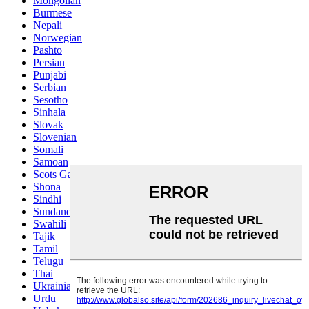
Mongolian
Burmese
Nepali
Norwegian
Pashto
Persian
Punjabi
Serbian
Sesotho
Sinhala
Slovak
Slovenian
Somali
Samoan
Scots Gaelic
Shona
Sindhi
Sundanese
Swahili
Tajik
Tamil
Telugu
Thai
Ukrainian
Urdu