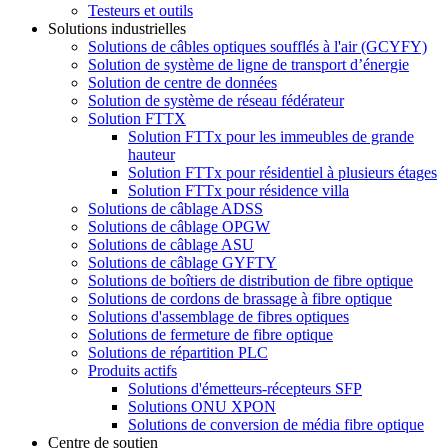
Testeurs et outils
Solutions industrielles
Solutions de câbles optiques soufflés à l'air (GCYFY)
Solution de système de ligne de transport d’énergie
Solution de centre de données
Solution de système de réseau fédérateur
Solution FTTX
Solution FTTx pour les immeubles de grande
hauteur
Solution FTTx pour résidentiel à plusieurs étages
Solution FTTx pour résidence villa
Solutions de câblage ADSS
Solutions de câblage OPGW
Solutions de câblage ASU
Solutions de câblage GYFTY
Solutions de boîtiers de distribution de fibre optique
Solutions de cordons de brassage à fibre optique
Solutions d'assemblage de fibres optiques
Solutions de fermeture de fibre optique
Solutions de répartition PLC
Produits actifs
Solutions d'émetteurs-récepteurs SFP
Solutions ONU XPON
Solutions de conversion de média fibre optique
Centre de soutien