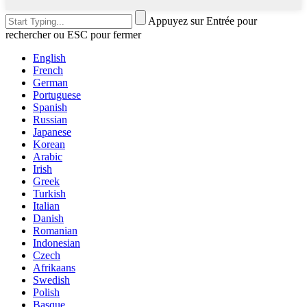
Appuyez sur Entrée pour
rechercher ou ESC pour fermer
English
French
German
Portuguese
Spanish
Russian
Japanese
Korean
Arabic
Irish
Greek
Turkish
Italian
Danish
Romanian
Indonesian
Czech
Afrikaans
Swedish
Polish
Basque