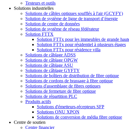
Testeurs et outils
Solutions industrielles
Solutions de câbles optiques soufflés à l'air (GCYFY)
Solution de système de ligne de transport d’énergie
Solution de centre de données
Solution de système de réseau fédérateur
Solution FTTX
Solution FTTx pour les immeubles de grande haut
Solution FTTx pour résidentiel à plusieurs étages
Solution FTTx pour résidence villa
Solutions de câblage ADSS
Solutions de câblage OPGW
Solutions de câblage ASU
Solutions de câblage GYFTY
Solutions de boîtiers de distribution de fibre optique
Solutions de cordons de brassage à fibre optique
Solutions d'assemblage de fibres optiques
Solutions de fermeture de fibre optique
Solutions de répartition PLC
Produits actifs
Solutions d'émetteurs-récepteurs SFP
Solutions ONU XPON
Solutions de conversion de média fibre optique
Centre de soutien
Centre financier