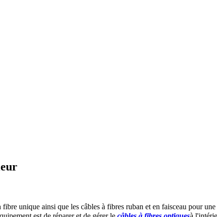
ieur
 fibre unique ainsi que les câbles à fibres ruban et en faisceau pour une ut
quipement est de réparer et de gérer le
câbles à fibres optiques
à l'intér