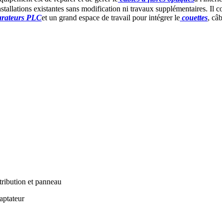
tallations existantes sans modification ni travaux supplémentaires. Il co
arateurs PLC
et un grand espace de travail pour intégrer le
couettes
, câ
stribution et panneau
daptateur