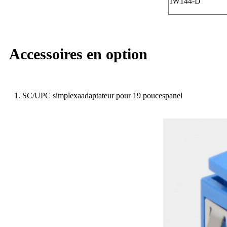
IW144-D
Accessoires en option
1. SC/UPC simplex
a
adaptateur pour 19 pouces
p
anel