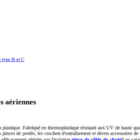
es aériennes
 plastique. Fabriqué en thermoplastique résistant aux UV de haute qualit
s pinces de portée, les crochets d'entraînement et divers accessoires d
efficacement réduite par l'isolation.
pince de câble de chute
Il se car