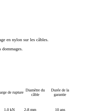
age en nylon sur les câbles.
les dommages.
Diamètre du
Durée de la
arge de rupture
câble
garantie
1,0 kN
2-8 mm
10 ans