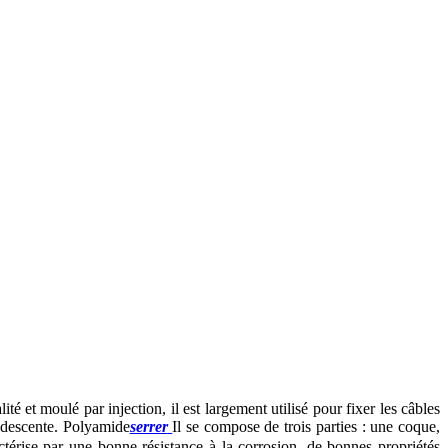
é et moulé par injection, il est largement utilisé pour fixer les câbles
e descente. Polyamide
serrer
Il se compose de trois parties : une coque,
actérise par une bonne résistance à la corrosion, de bonnes propriétés