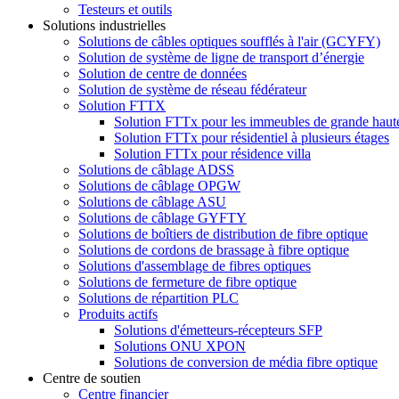
Testeurs et outils
Solutions industrielles
Solutions de câbles optiques soufflés à l'air (GCYFY)
Solution de système de ligne de transport d’énergie
Solution de centre de données
Solution de système de réseau fédérateur
Solution FTTX
Solution FTTx pour les immeubles de grande haut
Solution FTTx pour résidentiel à plusieurs étages
Solution FTTx pour résidence villa
Solutions de câblage ADSS
Solutions de câblage OPGW
Solutions de câblage ASU
Solutions de câblage GYFTY
Solutions de boîtiers de distribution de fibre optique
Solutions de cordons de brassage à fibre optique
Solutions d'assemblage de fibres optiques
Solutions de fermeture de fibre optique
Solutions de répartition PLC
Produits actifs
Solutions d'émetteurs-récepteurs SFP
Solutions ONU XPON
Solutions de conversion de média fibre optique
Centre de soutien
Centre financier