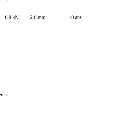
0,8 kN
2-8 mm
10 ans
ents.