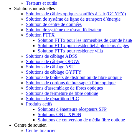
Testeurs et outils
Solutions industrielles
Solutions de câbles optiques soufflés à l'air (GCYFY)
Solution de système de ligne de transport d’énergie
Solution de centre de données
Solution de système de réseau fédérateur
Solution FTTX
Solution FTTx pour les immeubles de grande haut
Solution FTTx pour résidentiel à plusieurs étages
Solution FTTx pour résidence villa
Solutions de câblage ADSS
Solutions de câblage OPGW
Solutions de câblage ASU
Solutions de câblage GYFTY
Solutions de boîtiers de distribution de fibre optique
Solutions de cordons de brassage à fibre optique
Solutions d'assemblage de fibres optiques
Solutions de fermeture de fibre optique
Solutions de répartition PLC
Produits actifs
Solutions d'émetteurs-récepteurs SFP
Solutions ONU XPON
Solutions de conversion de média fibre optique
Centre de soutien
Centre financier