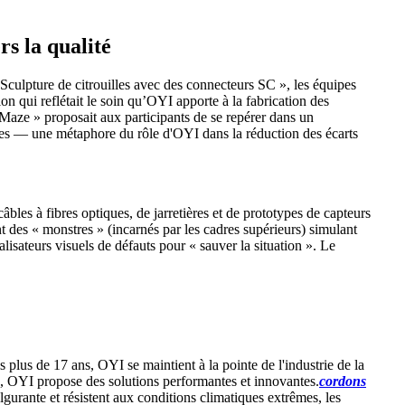
s la qualité
« Sculpture de citrouilles avec des connecteurs SC », les équipes
on qui reflétait le soin qu’OYI apporte à la fabrication des
Maze » proposait aux participants de se repérer dans un
es — une métaphore du rôle d'OYI dans la réduction des écarts
bles à fibres optiques, de jarretières et de prototypes de capteurs
 des « monstres » (incarnés par les cadres supérieurs) simulant
alisateurs visuels de défauts pour « sauver la situation ». Le
plus de 17 ans, OYI se maintient à la pointe de l'industrie de la
es, OYI propose des solutions performantes et innovantes.
cordons
rante et résistent aux conditions climatiques extrêmes, les