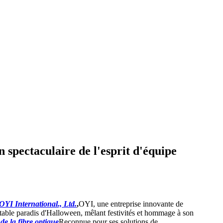
spectaculaire de l'esprit d'équipe
OYI International., Ltd.
,
OYI, une entreprise innovante de
table paradis d'Halloween, mêlant festivités et hommage à son
 de la fibre optique
Reconnue pour ses solutions de