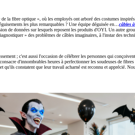
e de la fibre optique », où les employés ont arboré des costumes inspir
s déguisements les plus remarquables ? Une équipe déguisée en…
câbles à
sion de données sur lesquels reposent les produits d'OYI. Un autre group
 diagnostiquer » des problèmes de câbles imaginaires, à l'instar des techn
ment ; c'est aussi l'occasion de célébrer les personnes qui conçoivent
nsacre d'innombrables heures à perfectionner les soudeuses de fibres 
s et qu'ils constatent que leur travail acharné est reconnu et apprécié. N