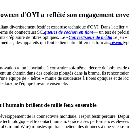
loween d'OYI a reflété son engagement enver
liant divertissement festif et expertise technique d'OYI. Dans l'atelier 
n forme de connecteurs SC.
queues de cochon en fibre
— un test de précisi
ts d’épissure de fibres optiques. Le «
Convertisseur de média
Le jeu « 
médias, des appareils qui font le lien entre différents formats.
réseau
typ
nnovation », un labyrinthe à construire soi-même, décoré de bobines de câ
nt un chemin dans des couloirs plongés dans la brume, ils rencontraient
e d'une équipe de « héros » munie de soudeuses à fibres optiques et de loc
e lorsque l'équipe travaille ensemble.
t l'humain brillent de mille feux ensemble
loppement de la connectivité mondiale, l'esprit festif perdure. Depuis 
ence technologique et le contact humain. Grâce à ses performances élevé
 Ground Wire) robustes qui transmettent des données à une vitesse fulgu