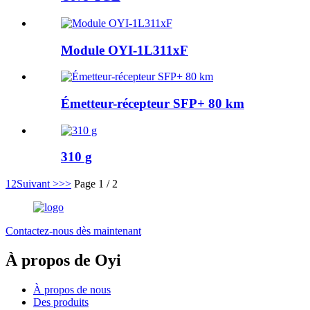
Module OYI-1L311xF
Émetteur-récepteur SFP+ 80 km
310 g
1
2
Suivant >
>>
Page 1 / 2
Contactez-nous dès maintenant
À propos de Oyi
À propos de nous
Des produits