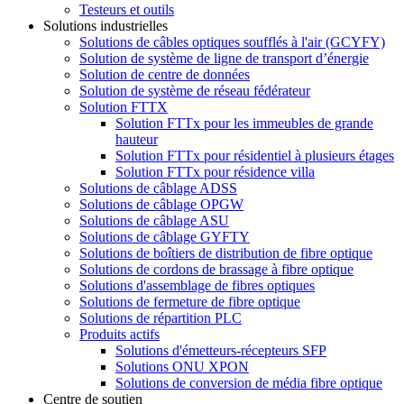
Testeurs et outils
Solutions industrielles
Solutions de câbles optiques soufflés à l'air (GCYFY)
Solution de système de ligne de transport d’énergie
Solution de centre de données
Solution de système de réseau fédérateur
Solution FTTX
Solution FTTx pour les immeubles de grande
hauteur
Solution FTTx pour résidentiel à plusieurs étages
Solution FTTx pour résidence villa
Solutions de câblage ADSS
Solutions de câblage OPGW
Solutions de câblage ASU
Solutions de câblage GYFTY
Solutions de boîtiers de distribution de fibre optique
Solutions de cordons de brassage à fibre optique
Solutions d'assemblage de fibres optiques
Solutions de fermeture de fibre optique
Solutions de répartition PLC
Produits actifs
Solutions d'émetteurs-récepteurs SFP
Solutions ONU XPON
Solutions de conversion de média fibre optique
Centre de soutien