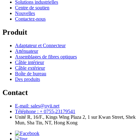
Solutions industrielles
Centre de soutien
Nouvelles
Contactez-nous
Produit
Adaptateur et Connecteur
Atténuateur
Assemblages de fibres optiques
Câble intérieur
Câble extérieur
Boîte de bureau
Des produits
Contact
E-mail: sales@oyii.net
Téléphone : + 0755-23179541
Unité R, 16/F., Kings Wing Plaza 2, 1 sur Kwan Street, Shek
Mun, Sha Tin, NT, Hong Kong