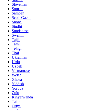
Slovenian
Somali
Samoan
Scots Gaelic
Shona
Sindhi
Sundanese
Swahili
Tajik
Tamil
Telugu
Thai
Ukrainian
Urdu
Uzbek
Vietnamese
Welsh
Xhosa
Yiddish
Yoruba
Zulu
Kinyarwanda
Tatar
Oriya