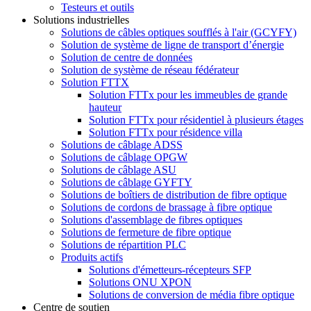
Testeurs et outils
Solutions industrielles
Solutions de câbles optiques soufflés à l'air (GCYFY)
Solution de système de ligne de transport d’énergie
Solution de centre de données
Solution de système de réseau fédérateur
Solution FTTX
Solution FTTx pour les immeubles de grande
hauteur
Solution FTTx pour résidentiel à plusieurs étages
Solution FTTx pour résidence villa
Solutions de câblage ADSS
Solutions de câblage OPGW
Solutions de câblage ASU
Solutions de câblage GYFTY
Solutions de boîtiers de distribution de fibre optique
Solutions de cordons de brassage à fibre optique
Solutions d'assemblage de fibres optiques
Solutions de fermeture de fibre optique
Solutions de répartition PLC
Produits actifs
Solutions d'émetteurs-récepteurs SFP
Solutions ONU XPON
Solutions de conversion de média fibre optique
Centre de soutien