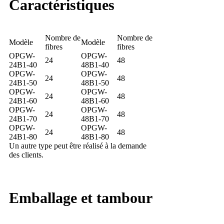
Caractéristiques
Nombre de
Nombre de
Modèle
Modèle
fibres
fibres
OPGW-
OPGW-
24
48
24B1-40
48B1-40
OPGW-
OPGW-
24
48
24B1-50
48B1-50
OPGW-
OPGW-
24
48
24B1-60
48B1-60
OPGW-
OPGW-
24
48
24B1-70
48B1-70
OPGW-
OPGW-
24
48
24B1-80
48B1-80
Un autre type peut être réalisé à la demande
des clients.
Emballage et tambour